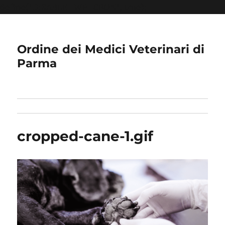
define('DISABLE_WP_CRON', true);
Ordine dei Medici Veterinari di
Parma
cropped-cane-1.gif