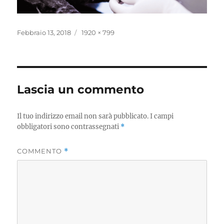
Pubblicato
Dimensione
Febbraio 13, 2018
1920 × 799
il
reale
Lascia un commento
Il tuo indirizzo email non sarà pubblicato.
I campi
obbligatori sono contrassegnati
*
COMMENTO
*