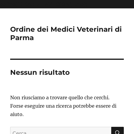
define('DISABLE_WP_CRON', true);
Ordine dei Medici Veterinari di
Parma
Nessun risultato
Non riusciamo a trovare quello che cerchi.
Forse eseguire una ricerca potrebbe essere di
aiuto.
CE
Cerca: