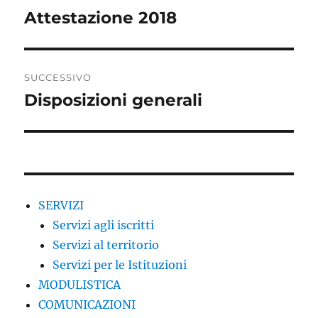
articoli
Attestazione 2018
Articolo
precedente:
SUCCESSIVO
Disposizioni generali
Articolo
successivo:
SERVIZI
Servizi agli iscritti
Servizi al territorio
Servizi per le Istituzioni
MODULISTICA
COMUNICAZIONI