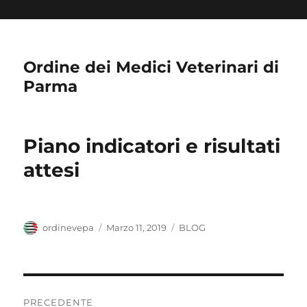
define('DISABLE_WP_CRON', true);
Ordine dei Medici Veterinari di
Parma
Piano indicatori e risultati
attesi
Autore
Pubblicato
Categorie
ordinevepa
Marzo 11, 2019
BLOG
il
Navigazione
PRECEDENTE