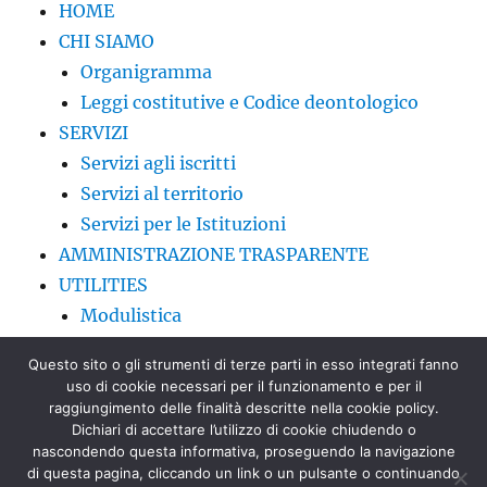
HOME
CHI SIAMO
Organigramma
Leggi costitutive e Codice deontologico
SERVIZI
Servizi agli iscritti
Servizi al territorio
Servizi per le Istituzioni
AMMINISTRAZIONE TRASPARENTE
UTILITIES
Modulistica
Circolari FNOVI
Questo sito o gli strumenti di terze parti in esso integrati fanno
CONTATTI
uso di cookie necessari per il funzionamento e per il
FORMAZIONE
raggiungimento delle finalità descritte nella cookie policy.
Dichiari di accettare l’utilizzo di cookie chiudendo o
EVENTI
nascondendo questa informativa, proseguendo la navigazione
COMUNICAZIONI, BANDI E NEWS
di questa pagina, cliccando un link o un pulsante o continuando