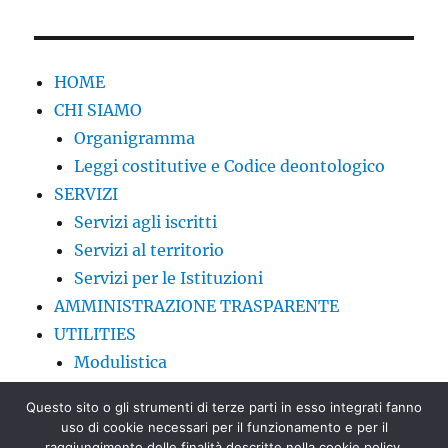
HOME
CHI SIAMO
Organigramma
Leggi costitutive e Codice deontologico
SERVIZI
Servizi agli iscritti
Servizi al territorio
Servizi per le Istituzioni
AMMINISTRAZIONE TRASPARENTE
UTILITIES
Modulistica
Circolari FNOVI
Questo sito o gli strumenti di terze parti in esso integrati fanno
CONTATTI
uso di cookie necessari per il funzionamento e per il
FORMAZIONE
raggiungimento delle finalità descritte nella cookie policy.